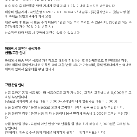
회수 접수 후 대한통운 담당 기사가 주말 제외 1-2일 이내에 회수지로 방문합니다.
배송비 입금계좌 : 국민은행 512637-01-001048 / 예금주 : (주)클릭앤퍼니 (입금자명 옆
에 휴대폰 뒷번호 4자리 기재 요청)
대량 구매 후 반품 시 반품 수거 비용이 1만원 이상 추가 부과될 수 있습니다. (30만원 이상 주
문건/상품 개수 70% 이상 반품 시)
상습적인 대량 반품 시 구매에 제한이 있을 수 있습니다.
해외에서 확인된 불량제품
반품/교환 안내
국내에서 배송 받은 상품을 개인적으로 해외에 전달하신 후 불량제품으로 확인되었을 경우,
해당 제품이 클릭앤퍼니로 도착된 후에 교환/반품 처리가 가능하며, 클릭앤퍼니에서는 국내택
배비에 한해서 운송비를 부담 합니다
교환운임 안내
상품 교환은 동일 상품 또는 타 상품으로도 교환 가능하며, 교환시 교환배송비 6,000원은 고
객님 부담입니다.
(상품을 저희쪽에 보내는 배송비 3,000+고객님께 다시 발송되는 배송비 3,000)
상품 불량일 경우 : 동일 상품으로 교환시 클릭앤퍼니에서 왕복 운임을 모두 부담합니다.
상품 불량일 경우 : 동일 상품 외 타 상품이나 옵션 변경시 배송비 3,000원 고객님 부담입니
다.
상품 불량일 경우 : 교환이 아닌 변심으로 반품을 할 경우 초기 배송비 3,000원은 고객님 부
담입니다.
(인위적인 훼손 & 수선 등의 악용을 방지하기 위함이니 양해부탁드립니다)