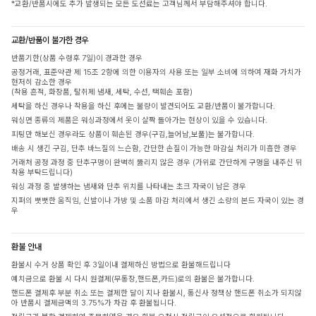
*교환/반품시에도 추가 발생되는 모든 도선료는 고객님께서 부담해주셔야 합니다.
교환/반품이 불가한 경우
반품기한(상품 수령후 7일)이 경과한 경우
공정거래, 표준약관 제 15조 2항에 의한 이용자의 사용 또는 일부 소비에 의하여 재화 가치가
현저히 감소한 경우
(착용 흔적, 화장품, 탈취제 냄새, 세탁, 수선, 택훼손 포함)
세탁을 하신 경우나 착용을 하신 후에는 불량이 발견되어도 교환/반품이 불가합니다.
워싱면 종류의 제품은 워싱과정에서 옷이 살짝 돌아가는 현상이 있을 수 있습니다.
피팅만 해보신 경우라도 상품이 훼손된 경우(구김,늘어남,보풀)는 불가합니다.
배송 시 생긴 구김, 단추 바느질의 느슨함, 간단한 손질이 가능한 마감실 처리가 미흡한 경우
거래처 공정 과정 중 단추구멍이 완벽히 뚫리지 않은 경우 (가위로 간단하게 구멍을 내주신 뒤
착용 부탁드립니다)
워싱 과정 중 발생하는 냄새와 단추 위치를 나타내는 초크 자국이 남은 경우
지퍼의 뻣뻣한 움직임, 신발이나 가방 및 소품 마감 처리에서 생긴 소량의 본드 자국이 있는 경
우
환불 안내
환불시 수거 상품 확인 후 3일이내 결제하신 방법으로 환불해드립니다
예치금으로 환불 시 다시 원결제(무통장,핸드폰,카드)로의 환불은 불가합니다.
핸드폰 결제후 부분 취소 또는 결제한 달이 지나 환불시, 통신사 정책상 핸드폰 취소가 되지않
아 반품시 결제금액의 3.75%가 차감 후 환불됩니다.