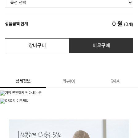
0
원
상품금액 합계
(
0
개)
장바구니
바로구매
상세정보
리뷰
(
0
)
Q&A