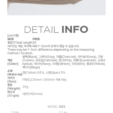
(cm기준)
SIZE
FREE
총길이
Total Length
20
사이즈는 재는 위치에 따라 1~3cm의 오차가 생길 수 있습니다.
There may be 1~3cm difference depending on the measuring
method / location.
블랙(Black), 그레이(Gray), 챠콜(Charcoal), 아이보리(Ivory), 크림
색상
(Cream), 오트밀(Oatmeal), 핑크(Pink), 라벤더(Lavender), 소라(S
(Color)
kyblue), 네이비(Navy), 브라운(Brwon), 민트(Mint), 옐로우(Yellow),
베이지(Beige)
소재
면(Cotton) 95%, 스판(Span) 5%
(Material)
사이즈
FREE(225mm~250mm 착용가능)
(Size)
중량
20g
(Weight)
제조국
대한민국(Korea)
(Origin)
MODEL
SIZE