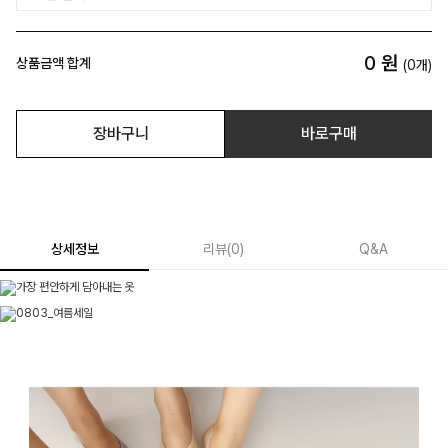
0
원
상품금액 합계
(
0
개)
장바구니
바로구매
상세정보
리뷰
(
0
)
Q&A