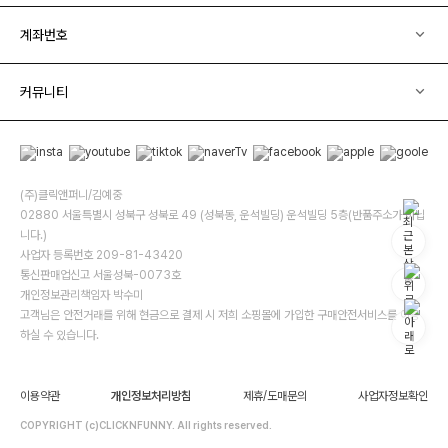
계좌번호
커뮤니티
(주)클릭앤퍼니/김예중
02880 서울특별시 성북구 성북로 49 (성북동, 운석빌딩) 운석빌딩 5층(반품주소가 아닙
니다.)
사업자 등록번호 209-81-43420
통신판매업신고 서울성북-0073호
개인정보관리책임자 박수미
고객님은 안전거래를 위해 현금으로 결제 시 저희 소핑몰에 가입한 구매안전서비스를 이용
하실 수 있습니다.
이용약관
개인정보처리방침
제휴/도매문의
사업자정보확인
COPYRIGHT (c)CLICKNFUNNY. All rights reserved.