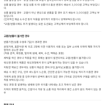
상품 불량일 경우 : 동일 상품으로 교환시 클릭앤퍼니에서 왕복 운임을 모두 부담합니다.
상품 불량일 경우 : 동일 상품 외 타 상품이나 옵션 변경시 배송비 3,000원 고객님 부담입니
다.
상품 불량일 경우 : 교환이 아닌 변심으로 반품을 할 경우 초기 배송비 3,000원은 고객님 부
담입니다.
(인위적인 훼손 & 수선 등의 악용을 방지하기 위함이니 양해부탁드립니다)
*교환/반품시에도 추가 발생되는 모든 도선료는 고객님께서 부담해주셔야 합니다.
교환/반품이 불가한 경우
반품기한(상품 수령후 7일)이 경과한 경우
공정거래, 표준약관 제 15조 2항에 의한 이용자의 사용 또는 일부 소비에 의하여 재화 가치가
현저히 감소한 경우
(착용 흔적, 화장품, 탈취제 냄새, 세탁, 수선, 택훼손 포함)
세탁을 하신 경우나 착용을 하신 후에는 불량이 발견되어도 교환/반품이 불가합니다.
워싱면 종류의 제품은 워싱과정에서 옷이 살짝 돌아가는 현상이 있을 수 있습니다.
피팅만 해보신 경우라도 상품이 훼손된 경우(구김,늘어남,보풀)는 불가합니다.
배송 시 생긴 구김, 단추 바느질의 느슨함, 간단한 손질이 가능한 마감실 처리가 미흡한 경우
거래처 공정 과정 중 단추구멍이 완벽히 뚫리지 않은 경우 (가위로 간단하게 구멍을 내주신 뒤
착용 부탁드립니다)
워싱 과정 중 발생하는 냄새와 단추 위치를 나타내는 초크 자국이 남은 경우
지퍼의 뻣뻣한 움직임, 신발이나 가방 및 소품 마감 처리에서 생긴 소량의 본드 자국이 있는 경
우
환불 안내