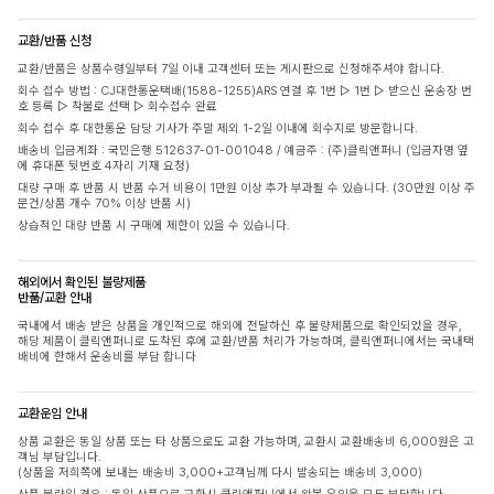
교환/반품 신청
교환/반품은 상품수령일부터 7일 이내 고객센터 또는 게시판으로 신청해주셔야 합니다.
회수 접수 방법 : CJ대한통운택배(1588-1255)ARS 연결 후 1번 ▷ 1번 ▷ 받으신 운송장 번
호 등록 ▷ 착불로 선택 ▷ 회수접수 완료
회수 접수 후 대한통운 담당 기사가 주말 제외 1-2일 이내에 회수지로 방문합니다.
배송비 입금계좌 : 국민은행 512637-01-001048 / 예금주 : (주)클릭앤퍼니 (입금자명 옆
에 휴대폰 뒷번호 4자리 기재 요청)
대량 구매 후 반품 시 반품 수거 비용이 1만원 이상 추가 부과될 수 있습니다. (30만원 이상 주
문건/상품 개수 70% 이상 반품 시)
상습적인 대량 반품 시 구매에 제한이 있을 수 있습니다.
해외에서 확인된 불량제품
반품/교환 안내
국내에서 배송 받은 상품을 개인적으로 해외에 전달하신 후 불량제품으로 확인되었을 경우,
해당 제품이 클릭앤퍼니로 도착된 후에 교환/반품 처리가 가능하며, 클릭앤퍼니에서는 국내택
배비에 한해서 운송비를 부담 합니다
교환운임 안내
상품 교환은 동일 상품 또는 타 상품으로도 교환 가능하며, 교환시 교환배송비 6,000원은 고
객님 부담입니다.
(상품을 저희쪽에 보내는 배송비 3,000+고객님께 다시 발송되는 배송비 3,000)