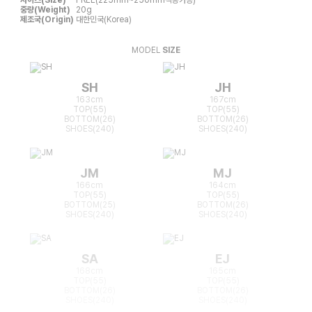
중량(Weight)
20g
제조국(Origin)
대한민국(Korea)
MODEL
SIZE
SH
JH
163cm
167cm
TOP(55)
TOP(55)
BOTTOM(26)
BOTTOM(26)
SHOES(240)
SHOES(240)
JM
MJ
166cm
164cm
TOP(55)
TOP(55)
BOTTOM(25)
BOTTOM(26)
SHOES(240)
SHOES(240)
SA
EJ
168cm
165cm
TOP(55)
TOP(55)
BOTTOM(26)
BOTTOM(26)
SHOES(240)
SHOES(240)