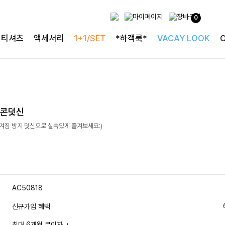
0
티셔츠
액세서리
1+1/SET
*하객룩*
VACAY LOOK
리콘덧신
벗겨짐 방지 덧신으로 실속있게 즐겨보세요:)
AC50818
신규가입 혜택
최대 6개월 무이자