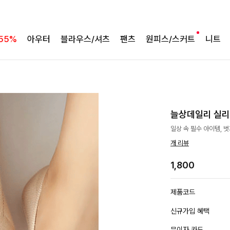
55%
아우터
블라우스/셔츠
팬츠
원피스/스커트
니트
늘상데일리 실
일상 속 필수 아이템, 
개 리뷰
1,800
제품코드
신규가입 혜택
무이자 카드