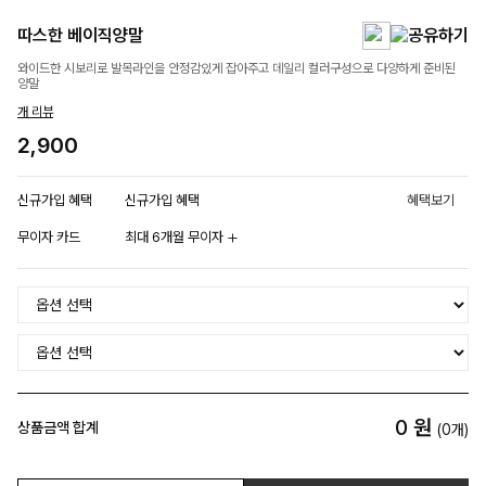
따스한 베이직양말
와이드한 시보리로 발목라인을 안정감있게 잡아주고 데일리 컬러구성으로 다양하게 준비된
양말
개 리뷰
2,900
신규가입 혜택
신규가입 혜택
혜택보기
무이자 카드
최대 6개월 무이자
0
원
상품금액 합계
(
0
개)