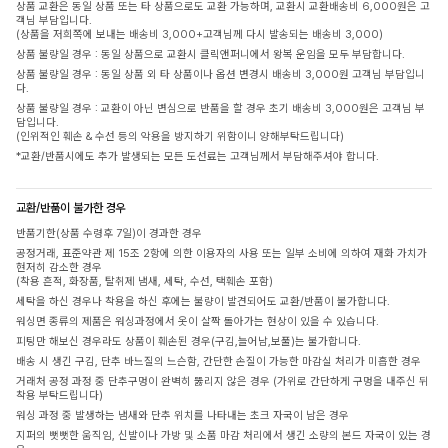
상품 교환은 동일 상품 또는 타 상품으로도 교환 가능하며, 교환시 교환배송비 6,000원은 고
객님 부담입니다.
(상품을 저희쪽에 보내는 배송비 3,000+고객님께 다시 발송되는 배송비 3,000)
상품 불량일 경우 : 동일 상품으로 교환시 클릭앤퍼니에서 왕복 운임을 모두 부담합니다.
상품 불량일 경우 : 동일 상품 외 타 상품이나 옵션 변경시 배송비 3,000원 고객님 부담입니
다.
상품 불량일 경우 : 교환이 아닌 변심으로 반품을 할 경우 초기 배송비 3,000원은 고객님 부
담입니다.
(인위적인 훼손 & 수선 등의 악용을 방지하기 위함이니 양해부탁드립니다)
*교환/반품시에도 추가 발생되는 모든 도선료는 고객님께서 부담해주셔야 합니다.
교환/반품이 불가한 경우
반품기한(상품 수령후 7일)이 경과한 경우
공정거래, 표준약관 제 15조 2항에 의한 이용자의 사용 또는 일부 소비에 의하여 재화 가치가
현저히 감소한 경우
(착용 흔적, 화장품, 탈취제 냄새, 세탁, 수선, 택훼손 포함)
세탁을 하신 경우나 착용을 하신 후에는 불량이 발견되어도 교환/반품이 불가합니다.
워싱면 종류의 제품은 워싱과정에서 옷이 살짝 돌아가는 현상이 있을 수 있습니다.
피팅만 해보신 경우라도 상품이 훼손된 경우(구김,늘어남,보풀)는 불가합니다.
배송 시 생긴 구김, 단추 바느질의 느슨함, 간단한 손질이 가능한 마감실 처리가 미흡한 경우
거래처 공정 과정 중 단추구멍이 완벽히 뚫리지 않은 경우 (가위로 간단하게 구멍을 내주신 뒤
착용 부탁드립니다)
워싱 과정 중 발생하는 냄새와 단추 위치를 나타내는 초크 자국이 남은 경우
지퍼의 뻣뻣한 움직임, 신발이나 가방 및 소품 마감 처리에서 생긴 소량의 본드 자국이 있는 경