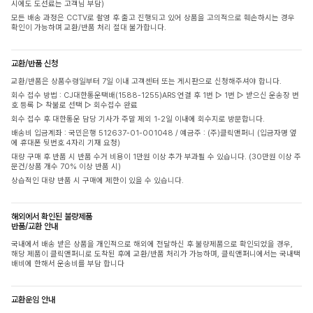
시에도 도선료는 고객님 부담)
모든 배송 과정은 CCTV로 촬영 후 출고 진행되고 있어 상품을 고의적으로 훼손하시는 경우
확인이 가능하며 교환/반품 처리 절대 불가합니다.
교환/반품 신청
교환/반품은 상품수령일부터 7일 이내 고객센터 또는 게시판으로 신청해주셔야 합니다.
회수 접수 방법 : CJ대한통운택배(1588-1255)ARS 연결 후 1번 ▷ 1번 ▷ 받으신 운송장 번
호 등록 ▷ 착불로 선택 ▷ 회수접수 완료
회수 접수 후 대한통운 담당 기사가 주말 제외 1-2일 이내에 회수지로 방문합니다.
배송비 입금계좌 : 국민은행 512637-01-001048 / 예금주 : (주)클릭앤퍼니 (입금자명 옆
에 휴대폰 뒷번호 4자리 기재 요청)
대량 구매 후 반품 시 반품 수거 비용이 1만원 이상 추가 부과될 수 있습니다. (30만원 이상 주
문건/상품 개수 70% 이상 반품 시)
상습적인 대량 반품 시 구매에 제한이 있을 수 있습니다.
해외에서 확인된 불량제품
반품/교환 안내
국내에서 배송 받은 상품을 개인적으로 해외에 전달하신 후 불량제품으로 확인되었을 경우,
해당 제품이 클릭앤퍼니로 도착된 후에 교환/반품 처리가 가능하며, 클릭앤퍼니에서는 국내택
배비에 한해서 운송비를 부담 합니다
교환운임 안내