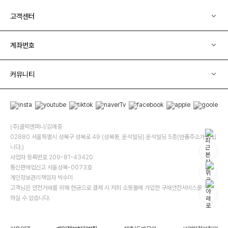
고객센터
계좌번호
커뮤니티
(주)클릭앤퍼니/김예중
02880 서울특별시 성북구 성북로 49 (성북동, 운석빌딩) 운석빌딩 5층(반품주소가 아닙
니다.)
사업자 등록번호 209-81-43420
통신판매업신고 서울성북-0073호
개인정보관리책임자 박수미
고객님은 안전거래를 위해 현금으로 결제 시 저희 소핑몰에 가입한 구매안전서비스를 이용
하실 수 있습니다.