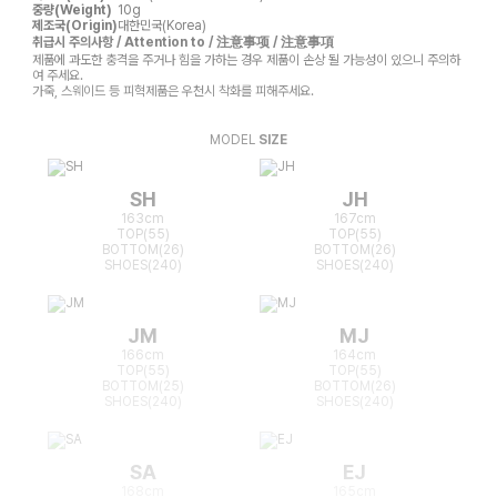
중량(Weight)
10g
제조국(Origin)
대한민국(Korea)
취급시 주의사항 / Attention to / 注意事项 / 注意事項
제품에 과도한 충격을 주거나 힘을 가하는 경우 제품이 손상 될 가능성이 있으니 주의하
여 주세요.
가죽, 스웨이드 등 피혁제품은 우천시 착화를 피해주세요.
MODEL
SIZE
SH
JH
163cm
167cm
TOP(55)
TOP(55)
BOTTOM(26)
BOTTOM(26)
SHOES(240)
SHOES(240)
JM
MJ
166cm
164cm
TOP(55)
TOP(55)
BOTTOM(25)
BOTTOM(26)
SHOES(240)
SHOES(240)
SA
EJ
168cm
165cm