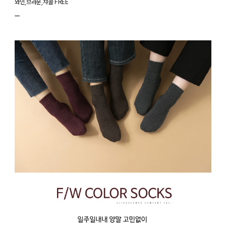
와인,브라운,챠콜 FREE
ㅡ