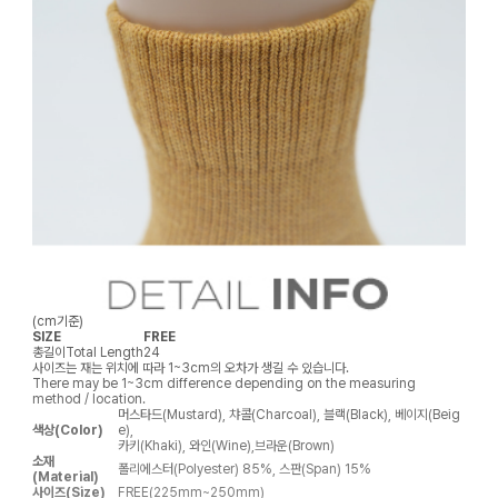
(cm기준)
SIZE
FREE
총길이
Total Length
24
사이즈는 재는 위치에 따라 1~3cm의 오차가 생길 수 있습니다.
There may be 1~3cm difference depending on the measuring
method / location.
머스타드(Mustard), 챠콜(Charcoal), 블랙(Black), 베이지(Beig
색상(Color)
e),
카키(Khaki), 와인(Wine),브라운(Brown)
소재
폴리에스터(Polyester) 85%, 스판(Span) 15%
(Material)
사이즈(Size)
FREE(225mm~250mm)