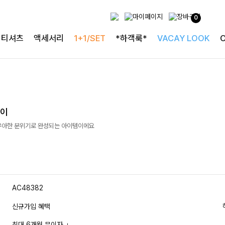
0
티셔츠
액세서리
1+1/SET
*하객룩*
VACAY LOOK
걸이
우아한 분위기로 완성되는 아이템이에요
AC48382
신규가입 혜택
최대 6개월 무이자