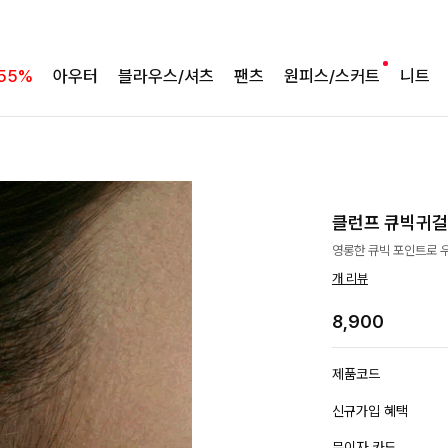
55%
아우터
블라우스/셔츠
팬츠
원피스/스커트
니트
클런프 큐빅귀
영롱한 큐빅 포인트로 
개 리뷰
8,900
제품코드
신규가입 혜택
무이자 카드