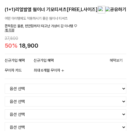
(1+1)리얼발열 웜이너 기모티셔츠[FREE,L사이즈]
어떤 아이템에도 착용하시기 좋은 웜이너 티셔츠
쫀득함은 물론, 편안함까지! 타고난 가성비 갑 이너템 ♡
개 리뷰
37,800
50%
18,900
신규가입 혜택
신규가입 혜택
혜택보기
무이자 카드
최대 6개월 무이자