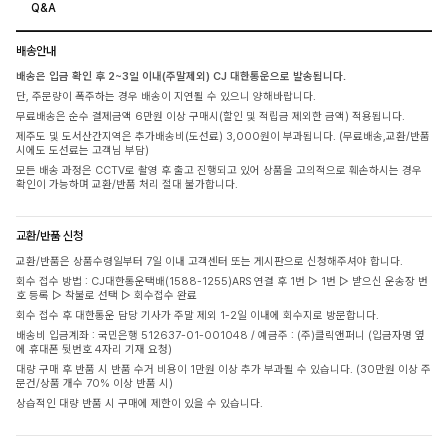
Q&A
배송안내
배송은 입금 확인 후 2~3일 이내(주말제외) CJ 대한통운으로 발송됩니다.
단, 주문량이 폭주하는 경우 배송이 지연될 수 있으니 양해바랍니다.
무료배송은 순수 결제금액 6만원 이상 구매시(할인 및 적립금 제외한 금액) 적용됩니다.
제주도 및 도서산간지역은 추가배송비(도선료) 3,000원이 부과됩니다. (무료배송,교환/반품
시에도 도선료는 고객님 부담)
모든 배송 과정은 CCTV로 촬영 후 출고 진행되고 있어 상품을 고의적으로 훼손하시는 경우
확인이 가능하며 교환/반품 처리 절대 불가합니다.
교환/반품 신청
교환/반품은 상품수령일부터 7일 이내 고객센터 또는 게시판으로 신청해주셔야 합니다.
회수 접수 방법 : CJ대한통운택배(1588-1255)ARS 연결 후 1번 ▷ 1번 ▷ 받으신 운송장 번
호 등록 ▷ 착불로 선택 ▷ 회수접수 완료
회수 접수 후 대한통운 담당 기사가 주말 제외 1-2일 이내에 회수지로 방문합니다.
배송비 입금계좌 : 국민은행 512637-01-001048 / 예금주 : (주)클릭앤퍼니 (입금자명 옆
에 휴대폰 뒷번호 4자리 기재 요청)
대량 구매 후 반품 시 반품 수거 비용이 1만원 이상 추가 부과될 수 있습니다. (30만원 이상 주
문건/상품 개수 70% 이상 반품 시)
상습적인 대량 반품 시 구매에 제한이 있을 수 있습니다.