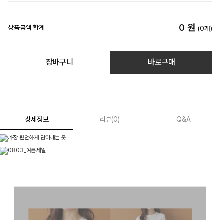
0
원
상품금액 합계
(
0
개)
장바구니
바로구매
상세정보
리뷰
(
0
)
Q&A