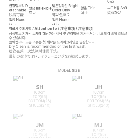
いる
안감탈부착
D
밝은칼라만
Bright
얇음
Thin
부드러움
Soft
없음
Inflexible
etachable
Color Only
なし
薄手
柔らかい
脱着可能
薄い色あり
없음
None
없음
None
なし
なし
취급시 주의사항 / Attention to / 注意事项 / 注意事項
상품별로 기재된 소재에 해당하는 세탁 및 관리법을 지켜주셔야 더 오래 예쁘게 입으실
수 있습니다.
클릭앤퍼니 모든 의류는 첫 세탁은 드라이크리닝을 권장합니다.
Dry Clean is recommended on the first wash.
建议在第一次洗涤时使用干洗。
最初の洗浄ではドライクリーニングをお勧めします。
MODEL
SIZE
SH
JH
163cm
167cm
TOP(55)
TOP(55)
BOTTOM(26)
BOTTOM(26)
SHOES(240)
SHOES(240)
JM
MJ
166cm
164cm
TOP(55)
TOP(55)