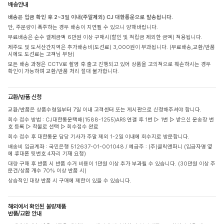
배송안내
배송은 입금 확인 후 2~3일 이내(주말제외) CJ 대한통운으로 발송됩니다.
단, 주문량이 폭주하는 경우 배송이 지연될 수 있으니 양해바랍니다.
무료배송은 순수 결제금액 6만원 이상 구매시(할인 및 적립금 제외한 금액) 적용됩니다.
제주도 및 도서산간지역은 추가배송비(도선료) 3,000원이 부과됩니다. (무료배송,교환/반품
시에도 도선료는 고객님 부담)
모든 배송 과정은 CCTV로 촬영 후 출고 진행되고 있어 상품을 고의적으로 훼손하시는 경우
확인이 가능하며 교환/반품 처리 절대 불가합니다.
교환/반품 신청
교환/반품은 상품수령일부터 7일 이내 고객센터 또는 게시판으로 신청해주셔야 합니다.
회수 접수 방법 : CJ대한통운택배(1588-1255)ARS 연결 후 1번 ▷ 1번 ▷ 받으신 운송장 번
호 등록 ▷ 착불로 선택 ▷ 회수접수 완료
회수 접수 후 대한통운 담당 기사가 주말 제외 1-2일 이내에 회수지로 방문합니다.
배송비 입금계좌 : 국민은행 512637-01-001048 / 예금주 : (주)클릭앤퍼니 (입금자명 옆
에 휴대폰 뒷번호 4자리 기재 요청)
대량 구매 후 반품 시 반품 수거 비용이 1만원 이상 추가 부과될 수 있습니다. (30만원 이상 주
문건/상품 개수 70% 이상 반품 시)
상습적인 대량 반품 시 구매에 제한이 있을 수 있습니다.
해외에서 확인된 불량제품
반품/교환 안내