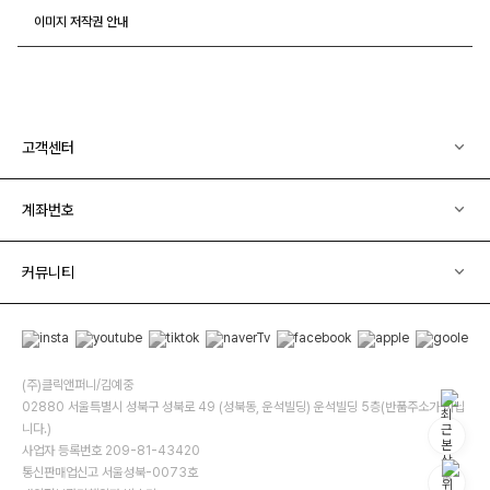
이미지 저작권 안내
고객센터
계좌번호
커뮤니티
(주)클릭앤퍼니/김예중
02880 서울특별시 성북구 성북로 49 (성북동, 운석빌딩) 운석빌딩 5층(반품주소가 아닙
니다.)
사업자 등록번호 209-81-43420
통신판매업신고 서울성북-0073호