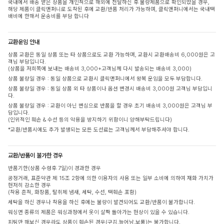
국내에서 배송 받은 상품을 개인적으로 해외에 전달하신 후 불량제품으로 확인되었을 경우,
해당 제품이 클릭앤퍼니로 도착된 후에 교환/반품 처리가 가능하며, 클릭앤퍼니에서는 국내택
배비에 한해서 운송비를 부담 합니다
교환운임 안내
상품 교환은 동일 상품 또는 타 상품으로도 교환 가능하며, 교환시 교환배송비 6,000원은 고
객님 부담입니다.
(상품을 저희쪽에 보내는 배송비 3,000+고객님께 다시 발송되는 배송비 3,000)
상품 불량일 경우 : 동일 상품으로 교환시 클릭앤퍼니에서 왕복 운임을 모두 부담합니다.
상품 불량일 경우 : 동일 상품 외 타 상품이나 옵션 변경시 배송비 3,000원 고객님 부담입니
다.
상품 불량일 경우 : 교환이 아닌 변심으로 반품을 할 경우 초기 배송비 3,000원은 고객님 부
담입니다.
(인위적인 훼손 & 수선 등의 악용을 방지하기 위함이니 양해부탁드립니다)
*교환/반품시에도 추가 발생되는 모든 도선료는 고객님께서 부담해주셔야 합니다.
교환/반품이 불가한 경우
반품기한(상품 수령후 7일)이 경과한 경우
공정거래, 표준약관 제 15조 2항에 의한 이용자의 사용 또는 일부 소비에 의하여 재화 가치가
현저히 감소한 경우
(착용 흔적, 화장품, 탈취제 냄새, 세탁, 수선, 택훼손 포함)
세탁을 하신 경우나 착용을 하신 후에는 불량이 발견되어도 교환/반품이 불가합니다.
워싱면 종류의 제품은 워싱과정에서 옷이 살짝 돌아가는 현상이 있을 수 있습니다.
피팅만 해보신 경우라도 상품이 훼손된 경우(구김,늘어남,보풀)는 불가합니다.