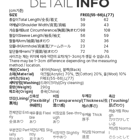
(cm기준)
SIZE
FREE(55-66)
L(77)
총길이
Total Length/全長/着丈
59
62
어깨넓이
Shoulder Width/肩寬/肩幅
39
43
가슴둘레
Bust Circumference/胸圍/胸まわり
98
108
팔길이
Sleeve Length/袖長/袖丈
56
59
팔둘레
Arm/袖圍/袖まわり
32
36
암홀너비
Armhole/肩腋寬/アームホール
23
24
밑단둘레
Hem/下擺圍/裾まわり
72
76
사이즈는 재는 위치에 따라 약간의 오차가(1~3cm)가 생길 수 있습니다.
There may be 1~3cm difference depending on the measuring
method / location.
색상(Color)
네이비(Navy), 블랙(Black)
소재(Material)
아크릴(Acrylic) 70%, 면(Cotton) 20%, 울(Wool) 10%
사이즈(Size)
FREE(55-66),L(77)
세탁방법(Washing)
드라이크리닝(Dry cleaning)
중량(Weight)
290g
제조국(Origin)
중국(China)
두께감
신축성
비침
촉감
안감
(Lining/
(Flexibility/
(Transparency/
(Thickness/生
(Touching/
裏地)
伸縮性)
透け感)
肌ざわり)
地の厚さ)
까슬거림
Rou
전체안감
Enti
매우좋음
Flexi
비침있음
See-thro
두꺼움
Thick
gh
rly
ble
ugh
厚手
カサカサして
全体あり
あり
あり
いる
적당함
Norma
부분안감
Part
약간당겨짐
Slig
적당함
Normal
비침약간
Slightly
l
ially
htly
適度
ややあり
さらっとして
部分あり
若干あり