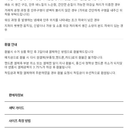
배송 시 생긴 구김, 단추 바느질의 느슨함, 간단한 손질이 가능한 마감실 처리가 미흡한 경우
거래처 공정 과정 중 단추구멍이 완벽히 뚫리지 않은 경우 (가위로 간단하게 구멍을 내주신 뒤
착용 부탁드립니다)
워싱 과정 중 발생하는 냄새와 단추 위치를 나타내는 초크 자국이 남은 경우
지퍼의 뻣뻣한 움직임, 신발이나 가방 및 소품 마감 처리에서 생긴 소량의 본드 자국이 있는 경
우
환불 안내
환불시 수거 상품 확인 후 3일이내 결제하신 방법으로 환불해드립니다
예치금으로 환불 시 다시 원결제(무통장,핸드폰,카드)로의 환불은 불가합니다.
핸드폰 결제후 부분 취소 또는 결제한 달이 지나 환불시, 통신사 정책상 핸드폰 취소가 되지않
아 반품시 결제금액의 3.75%가 차감 후 환불됩니다.
적립금과 복합 결제하여 주문하였을 경우 환불 요청시 적립금이 우선적으로 환원됩니다.
판매자정보
세탁 가이드
사이즈 측정 방법