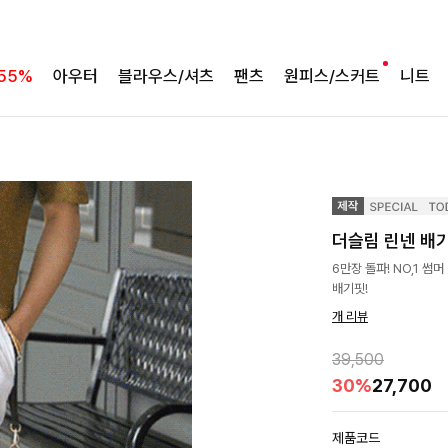
55%
아우터
블라우스/셔츠
팬츠
원피스/스커트
니트
더슬림 린넨 배기
6만장 돌파! NO,1 
배기핏!
개 리뷰
39,500
30%
27,700
제품코드