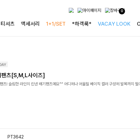
0
티셔츠
액세서리
1+1/SET
*하객룩*
VACAY LOOK
팬츠[S,M,L사이즈]
썸머 팬츠! 슬림한 라인의 린넨 배기팬츠예요^^ 어디에나 어울릴 베이직 컬러 구성에 발목까지 
PT3642