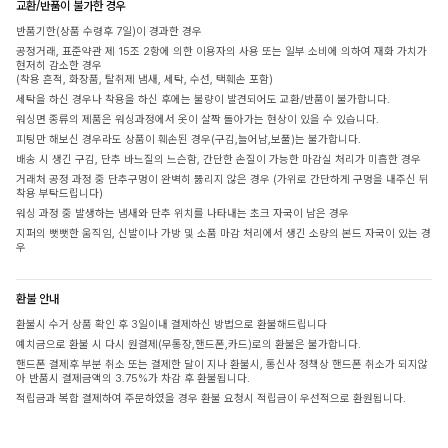
교환/반품이 불가한 경우
반품기한(상품 수령후 7일)이 경과한 경우
공정거래, 표준약관 제 15조 2항에 의한 이용자의 사용 또는 일부 소비에 의하여 재화 가치가
현저히 감소한 경우
(착용 흔적, 화장품, 탈취제 냄새, 세탁, 수선, 택훼손 포함)
세탁을 하신 경우나 착용을 하신 후에는 불량이 발견되어도 교환/반품이 불가합니다.
워싱면 종류의 제품은 워싱과정에서 옷이 살짝 돌아가는 현상이 있을 수 있습니다.
피팅만 해보신 경우라도 상품이 훼손된 경우(구김,늘어남,보풀)는 불가합니다.
배송 시 생긴 구김, 단추 바느질의 느슨함, 간단한 손질이 가능한 마감실 처리가 미흡한 경우
거래처 공정 과정 중 단추구멍이 완벽히 뚫리지 않은 경우 (가위로 간단하게 구멍을 내주신 뒤
착용 부탁드립니다)
워싱 과정 중 발생하는 냄새와 단추 위치를 나타내는 초크 자국이 남은 경우
지퍼의 뻣뻣한 움직임, 신발이나 가방 및 소품 마감 처리에서 생긴 소량의 본드 자국이 있는 경
우
환불 안내
환불시 수거 상품 확인 후 3일이내 결제하신 방법으로 환불해드립니다
예치금으로 환불 시 다시 원결제(무통장,핸드폰,카드)로의 환불은 불가합니다.
핸드폰 결제후 부분 취소 또는 결제한 달이 지나 환불시, 통신사 정책상 핸드폰 취소가 되지않
아 반품시 결제금액의 3.75%가 차감 후 환불됩니다.
적립금과 복합 결제하여 주문하였을 경우 환불 요청시 적립금이 우선적으로 환원됩니다.