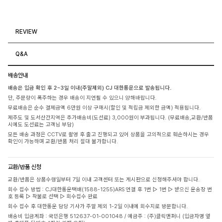
REVIEW
Q&A
배송안내
배송은 입금 확인 후 2~3일 이내(주말제외) CJ 대한통운으로 발송됩니다.
단, 주문량이 폭주하는 경우 배송이 지연될 수 있으니 양해바랍니다.
무료배송은 순수 결제금액 6만원 이상 구매시(할인 및 적립금 제외한 금액) 적용됩니다.
제주도 및 도서산간지역은 추가배송비(도선료) 3,000원이 부과됩니다. (무료배송,교환/반품
시에도 도선료는 고객님 부담)
모든 배송 과정은 CCTV로 촬영 후 출고 진행되고 있어 상품을 고의적으로 훼손하시는 경우
확인이 가능하며 교환/반품 처리 절대 불가합니다.
교환/반품 신청
교환/반품은 상품수령일부터 7일 이내 고객센터 또는 게시판으로 신청해주셔야 합니다.
회수 접수 방법 : CJ대한통운택배(1588-1255)ARS 연결 후 1번 ▷ 1번 ▷ 받으신 운송장 번
호 등록 ▷ 착불로 선택 ▷ 회수접수 완료
회수 접수 후 대한통운 담당 기사가 주말 제외 1-2일 이내에 회수지로 방문합니다.
배송비 입금계좌 : 국민은행 512637-01-001048 / 예금주 : (주)클릭앤퍼니 (입금자명 옆