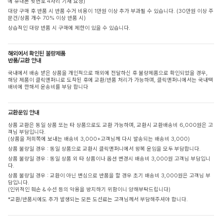
에 휴대폰 뒷번호 4자리 기재 요청)
대량 구매 후 반품 시 반품 수거 비용이 1만원 이상 추가 부과될 수 있습니다. (30만원 이상 주
문건/상품 개수 70% 이상 반품 시)
상습적인 대량 반품 시 구매에 제한이 있을 수 있습니다.
해외에서 확인된 불량제품
반품/교환 안내
국내에서 배송 받은 상품을 개인적으로 해외에 전달하신 후 불량제품으로 확인되었을 경우,
해당 제품이 클릭앤퍼니로 도착된 후에 교환/반품 처리가 가능하며, 클릭앤퍼니에서는 국내택
배비에 한해서 운송비를 부담 합니다
교환운임 안내
상품 교환은 동일 상품 또는 타 상품으로도 교환 가능하며, 교환시 교환배송비 6,000원은 고
객님 부담입니다.
(상품을 저희쪽에 보내는 배송비 3,000+고객님께 다시 발송되는 배송비 3,000)
상품 불량일 경우 : 동일 상품으로 교환시 클릭앤퍼니에서 왕복 운임을 모두 부담합니다.
상품 불량일 경우 : 동일 상품 외 타 상품이나 옵션 변경시 배송비 3,000원 고객님 부담입니
다.
상품 불량일 경우 : 교환이 아닌 변심으로 반품을 할 경우 초기 배송비 3,000원은 고객님 부
담입니다.
(인위적인 훼손 & 수선 등의 악용을 방지하기 위함이니 양해부탁드립니다)
*교환/반품시에도 추가 발생되는 모든 도선료는 고객님께서 부담해주셔야 합니다.