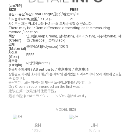
(cm기준)
SIZE
FREE
총길이(유발/무발)
Total Length/总长/着丈
92/81
허리둘레
Waist/腰围/ウエスト
21
사이즈는 재는 위치에 따라 1~3cm의 오차가 생길 수 있습니다.
There may be 1~3cm difference depending on the measuring
method / location.
색상
딥그린(Deep Green), 살색(Skin), 네이비(Navy), 자주색(Wine), 챠
(Color)
콜(Charcoal), 블랙(Black)
소재
폴리에스터(Polyester) 100%
(Material)
사이즈
FREE
(Size)
제조국
대한민국(Korea)
(Origin)
취급시 주의사항 / Attention to / 注意事项 / 注意事項
상품별로 기재된 소재에 해당하는 세탁 및 관리법을 지켜주셔야 더 오래 예쁘게 입으실
수 있습니다.
클릭앤퍼니 모든 의류는 첫 세탁은 드라이크리닝을 권장합니다.
Dry Clean is recommended on the first wash.
建议在第一次洗涤时使用干洗。
最初の洗浄ではドライクリーニングをお勧めします。
MODEL
SIZE
SH
JH
163cm
167cm