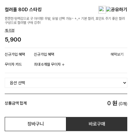
컬러풀 80D 스타킹
쫀쫀한 탄력감으로 굿 아이템! 무발, 유발 선택 가능~ +_+ 기본 컬러, 포인트 주기 좋은 컬러
구성으로 컬러별 구매 강추!
개 리뷰
5,900
신규가입 혜택
신규가입 혜택
혜택보기
무이자 카드
최대 6개월 무이자
0
원
상품금액 합계
(
0
개)
장바구니
바로구매