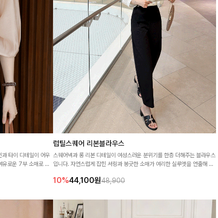
럽틸스퀘어 리본블라우스
인과 타이 디테일이 어우
스퀘어넥과 롱 리본 디테일이 여성스러운 분위기를 한층 더해주는 블라우스
여유로운 7부 소매로 편
입니다. 자연스럽게 잡힌 셔링과 봉긋한 소매가 여리한 실루엣을 연출해 특
 세련된 스타일링을 연출
별한 날은 물론 데일리룩으로도 부담 없이 즐기기 좋아요🎀
10%
44,100
원
48,900