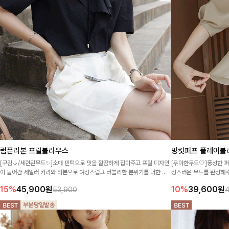
럼픈리본 프릴블라우스
밍킷퍼프 플레어블
[구김↓/세련된무드✨]소매 핀턱으로 핏을 깔끔하게 잡아주고 프릴 디자인
[우아한무드🤍]풍성한 
이 들어간 세일러 카라와 리본으로 여성스럽고 러블리한 분위기를 더한 블
성스러운 무드를 완성해주
라우스♡
걸을 때마다 살랑이는 
15%
45,900
원
10%
39,600
원
53,900
4
좋은 아이템이에요 ✨