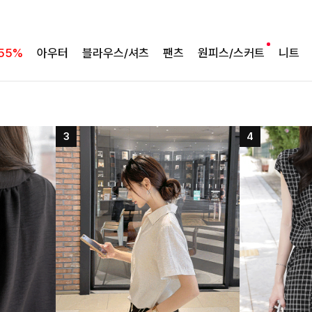
55%
아우터
블라우스/셔츠
팬츠
원피스/스커트
니트