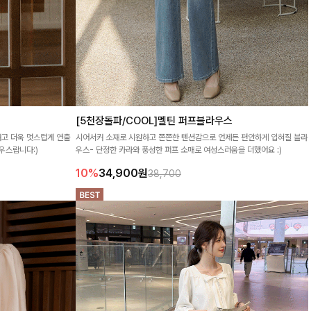
[5천장돌파/COOL]멜틴 퍼프블라우스
내고 더욱 멋스럽게 연출
시어서커 소재로 시원하고 쫀쫀한 텐션감으로 언제든 편안하게 입혀질 블라
우스랍니다:)
우스- 단정한 카라와 풍성한 퍼프 소매로 여성스러움을 더했어요 :)
10%
34,900
원
38,700