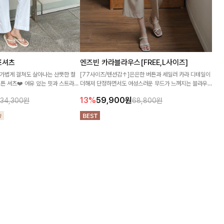
프셔츠
엔즈빈 카라블라우스[FREE,L사이즈]
]가볍게 걸쳐도 살아나는 산뜻한 컬
[77사이즈/텐션감↑]은은한 버튼과 세일러 카라 디테일이
코튼 셔츠❤️ 여유 있는 핏과 스트라이
더해져 단정하면서도 여성스러운 무드가 느껴지는 블라우
실루엣으로 데일리 코디에 부담 없이
스예요 여유로운 핏과 차르르 떨어지는 실루엣으로 데일리
13%
59,900
원
34,300원
68,800원
는 물론 출근룩까지 깔끔하게 즐기기 좋은 아이템이랍니다