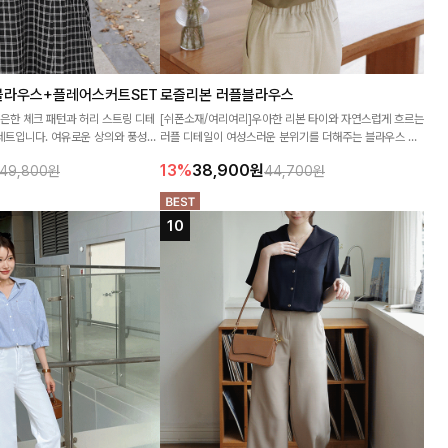
블라우스+플레어스커트SET
로즐리본 러플블라우스
은은한 체크 패턴과 허리 스트링 디테
[쉬폰소재/여리여리]우아한 리본 타이와 자연스럽게 흐르는
세트입니다. 여유로운 상의와 풍성하
러플 디테일이 여성스러운 분위기를 더해주는 블라우스 🤎
자연스러운 체형 커버는 물론, 단품으
하늘하늘한 소재감과 여유롭게 떨어지는 실루엣으로 얼굴
13%
38,900
원
49,800원
44,700원
 좋아요🖤
까지 화사해 보이며 세련되게 즐기기 좋아요