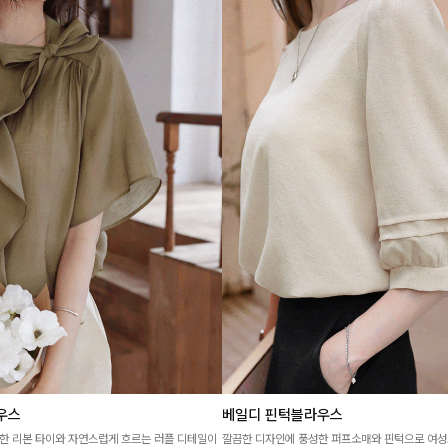
우스
베일디 핀턱블라우스
한 리본 타이와 자연스럽게 흐르는 러플 디테일이
깔끔한 디자인에 풍성한 퍼프소매와 핀턱으로 여