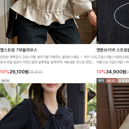
첼스트링 7부블라우스
맨튼브이넥 스트링
잔잔한 광택감이 고급스러운 분위기를 더해주는 블라우스예요 ✨ 허리 스트
[고급스러운/시원한소재]
링과 프릴 밑단이 자연스럽게 실루엣을 살려주며, 여유로운 핏으로 편안하
버튼으로 고급스러운 디
면서도 여성스러운 무드를 완성해준답니다 🤍
게 잡아주는 블라우스예요 
10%
26,100
원
10%
34,900
원
28,900
3