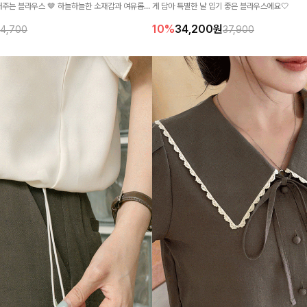
주는 블라우스 🤎 하늘하늘한 소재감과 여유롭게
게 담아 특별한 날 입기 좋은 블라우스에요🤍
까지 화사해 보이며 세련되게 즐기기 좋아요
10%
34,200
원
4,700
37,900