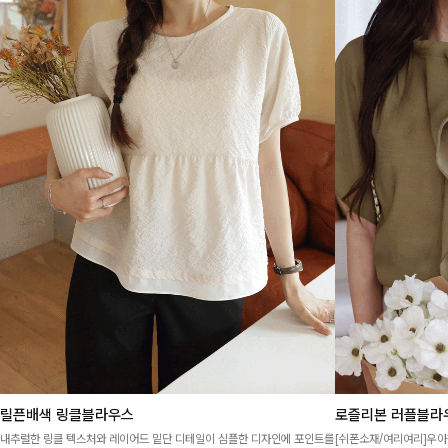
릴픈배색 링클블라우스
로즐리본 러플블라
내추럴한 링클 텍스처와 레이어드 밑단 디테일이 심플한 디자인에 포인트를
[쉬폰소재/여리여리]우아