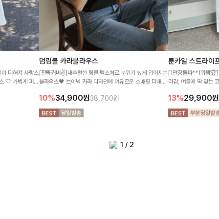
덤링클 카라블라우스
룬카일 스트라이
일이 더해져 사랑스
[팔뚝커버✌]내추럴한 링클 텍스처로 분위기 있게 입어지는
[1만장돌파**1위템🏆
 🤍 가볍게 퍼지
블라우스🖤 브이넥 카라 디자인에 여유로운 소매핏 더해져
러감, 여름에 딱 맞는 
 여성스럽게 즐기
여리하면서도 시원한 무드로 즐기기 좋아요-
프 패턴, 자연스러운 
10%
34,900
원
13%
29,900
원
38,700원
매치된답니다:)
1
/
2