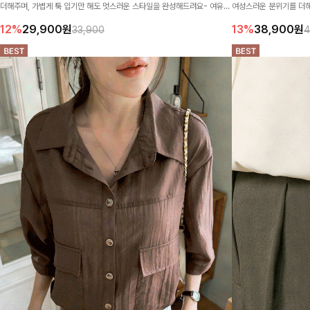
더해주며, 가볍게 툭 입기만 해도 멋스러운 스타일을 완성해드려요- 여유로
여성스러운 분위기를 더해
운 핏으로 군살은 자연스럽게 커버해주고, 편안한 착용감까지 더해 손이 자
떨어지는 실루엣으로 얼굴
12%
29,900
원
13%
38,900
원
33,900
4
주 가는 데일리 아이템이랍니다🤍