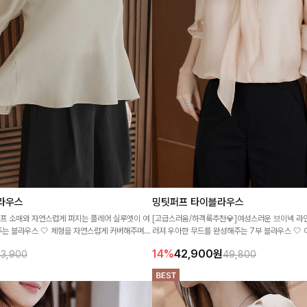
라우스
밍팃퍼프 타이블라우스
퍼프 소매와 자연스럽게 퍼지는 플레어 실루엣이 여
[고급스러움/하객룩추천💎]여성스러운 브이넥 라
는 블라우스 🤍 체형을 자연스럽게 커버해주며
러져 우아한 무드를 완성해주는 7부 블라우스 🤍 
핏으로 데일리룩부터 데이트룩까지 화사하게 즐기기
안하게 착용되며 데일리룩부터 출근룩, 하객룩까지
14%
42,900
원
3,900
49,800
하기 좋은 아이템이에요