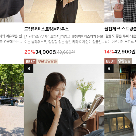
필첸체크 스트링
드람린넨 스트링블라우스
처와 여유로운 실
[활용도 좋은 투피스]
[시원함🧊/77사이즈까지]가볍고 내추럴한 텍스처가 돋보
를 연출해주는 블
일이 어우러진 투피스 
이는 블라우스로, 답답함 없는 슬릿 카라 디자인이 얼굴선을
게 활용하기 좋은
게 퍼지는 롱스커트가 
더욱 시원하게 연출해드립니다 🤍🌿
14%
42,900
원
20%
34,900
원
43,600원
로도 다양하게 활용하기