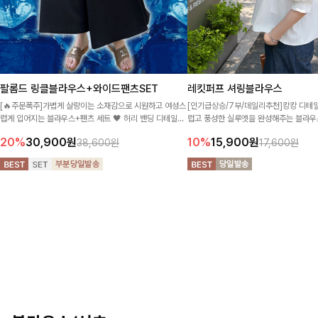
팔롬드 링클블라우스+와이드팬츠SET
레킷퍼프 셔링블라우스
[🔥주문폭주]가볍게 살랑이는 소재감으로 시원하고 여성스
[인기급상승/7부/데일리추천]캉캉 디테
럽게 입어지는 블라우스+팬츠 세트 🖤 허리 밴딩 디테일로
럽고 풍성한 실루엣을 완성해주는 블라우스
편안하면서도 자연스럽게 라인 잡아주어 꾸안꾸 무드로 멋
는 핏으로 체형을 자연스럽게 커버해주며
20%
30,900
원
10%
15,900
원
38,600원
17,600원
스럽게 완성!
기 좋아요 ✨