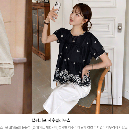
캘팡퍼프 자수블라우스
성스러운 포인트를 은은하
[플레어핏/체형커버]섬세한 자수 디테일과 캉캉 디자인이 어우러져 사랑스