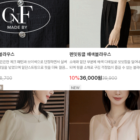
블라우스
펜밋링클 배색블라우스
은은한 체크 패턴과 브이넥으로 단정하면서 실버
소매와 밑단 부분에 배색 디테일로 밋밋함을 덜어
테일을 넣었으며 밑단스트링으로 핏을 더욱 깔끔하
되며 링클 소재로 구김 걱정없이 즐길 수 있는 블라
:)
10%
36,000
원
8,700
39,900