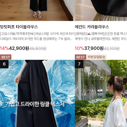
밍팃퍼프 타이블라우스
메칸드 카라블라우스
[고급스러움/하객룩추천💎]여성스러운 브이넥 라인과 타이
[썸머원단🌊/팔뚝커버]은은한 링클 텍스
디테일이 어우러져 우아한 무드를 완성해주는 7부 블라우
루엣이 만나 내추럴하면서도 세련된 무드
스 🤍 여유로운 7부 소매로 편안하게 착용되며 데일리룩부
라우스- 데일리룩부터 출근룩까지 다양하
14%
42,900
원
10%
37,900
원
49,800원
42,100원
터 출근룩, 하객룩까지 세련된 스타일링을 연출하기 좋은 아
베이직한 디자인!
이템이에요