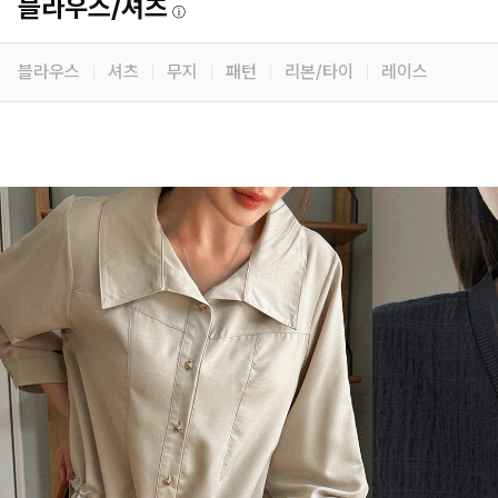
블라우스/셔츠
ⓘ
블라우스
셔츠
무지
패턴
리본/타이
레이스