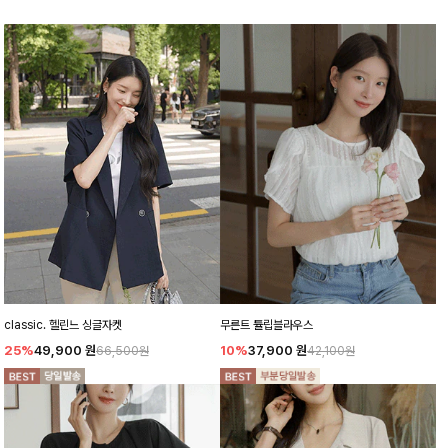
classic. 헬린느 싱글자켓
무른트 튤립블라우스
25%
49,900
원
10%
37,900
원
66,500원
42,100원