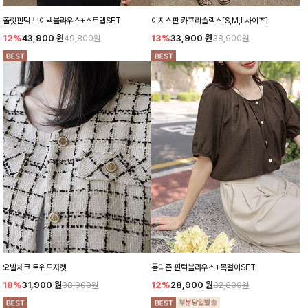
폴릿핀턱 브이넥블라우스+스트랩SET
이지스판 카프리슬랙스[S,M,L사이즈]
12%
43,900
원
13%
33,900
원
49,800원
38,900원
오빌체크 트위드자켓
롬디즌 핀턱블라우스+목걸이SET
18%
31,900
원
12%
28,900
원
38,900원
32,800원