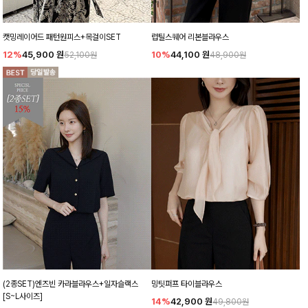
캣밍레이어드 패턴원피스+목걸이SET
럽틸스퀘어 리본블라우스
12%
45,900
원
10%
44,100
원
52,100원
48,900원
(2종SET)엔즈빈 카라블라우스+일자슬랙스
밍팃퍼프 타이블라우스
[S~L사이즈]
14%
42,900
원
49,800원