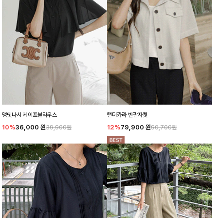
맹딧나시 케이프블라우스
탤더카라 반팔자켓
10%
36,000
원
12%
79,900
원
39,900원
90,700원