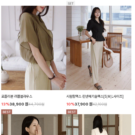
로즐리본 러플블라우스
시원함맥스 린넨배기슬랙스[S,M,L사이즈]
13%
38,900
원
10%
37,900
원
44,700원
42,100원