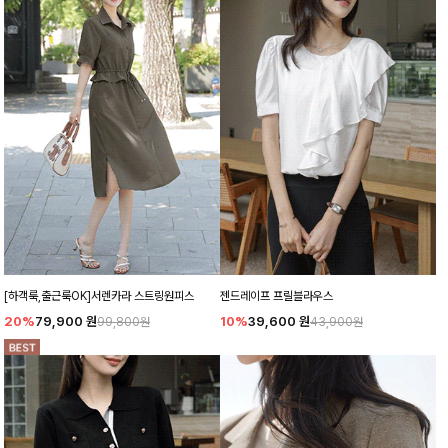
[하객룩,출근룩OK]서렌카라 스트링원피스
젠드레이프 프릴블라우스
20%
79,900
원
10%
39,600
원
99,800원
43,900원