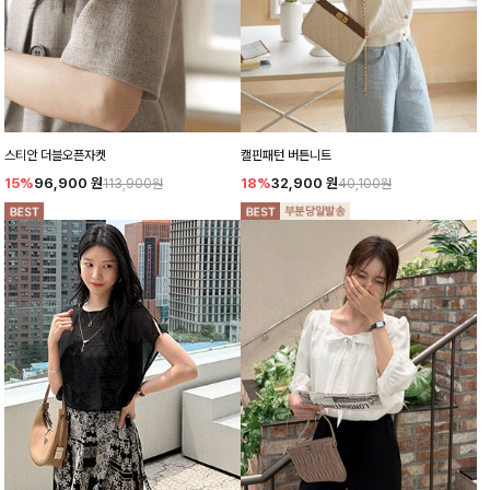
스티안 더블오픈자켓
캘핀패턴 버튼니트
15%
96,900
원
18%
32,900
원
113,900원
40,100원