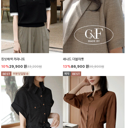
킹밋배색 카라니트
래나드 더블자켓
10%
29,900
원
13%
86,900
원
33,200원
99,800원