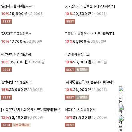
밍킷퍼프 플레어블라우스
굿포인트비조 핀턱반바지[M,L사이즈]
10%
39,600
원
10%
40,500
원
43,900원
44,900원
캘밧퍼프 프릴블라우스
큐플리츠 블라우스+스커트+벨트SET
10%
47,700
원
10%
57,600
원
52,900원
63,900원
젤뷰턴업 테일러드자켓
니월배색 펀칭니트
10%
92,900
원
10%
26,900
원
103,200원
29,800원
젤벗패턴 스트링원피스
[하객룩,출근룩OK]론쥬타이 배색니트
15%
33,900
원
10%
26,900
원
39,800원
29,800원
[비율만점/2차리오더]뮨스트링 플라워원피스
레뮬핀턱 셔링블라우스
12%
32,400
원
15%
38,900
원
36,800원
45,700원