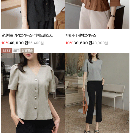
필딩버튼 카라블라우스+와이드팬츠SET
캐반카라 핀턱블라우스
10%
49,900
원
10%
39,600
원
55,400원
43,900원