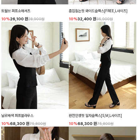
트월브 퍼프소매셔츠
흠집없는핏 와이드슬랙스[FREE,L사이즈]
10%
26,100
원
10%
32,400
원
28,900원
35,900원
날르배색 퍼프블라우스
완전인생핏 일자슬랙스[S,M,L사이즈]
10%
68,300
원
10%
68,300
원
75,800원
75,800원