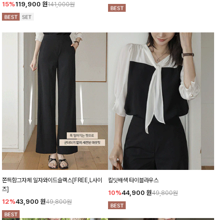
15%
119,900
원
141,000원
쫀득함그자체 일자와이드슬랙스[FREE,L사이
킬딧배색 타이블라우스
즈]
10%
44,900
원
49,800원
12%
43,900
원
49,800원