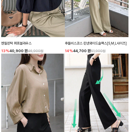
젠릴핀턱 퍼프블라우스
후들비스코스 린넨와이드슬랙스[S,M,L사이즈]
13%
40,900
원
14%
44,700
원
46,900원
51,900원