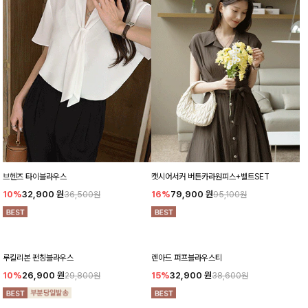
브헨즈 타이블라우스
캣시어서커 버튼카라원피스+벨트SET
10%
32,900
원
16%
79,900
원
36,500원
95,100원
루킬리본 펀칭블라우스
렌아드 퍼프블라우스티
10%
26,900
원
15%
32,900
원
29,800원
38,600원