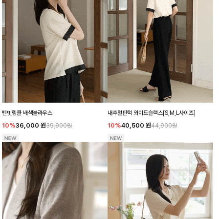
펜밋링클 배색블라우스
내추럴핀턱 와이드슬랙스[S,M,L사이즈]
10%
36,000
원
10%
40,500
원
39,900원
44,900원