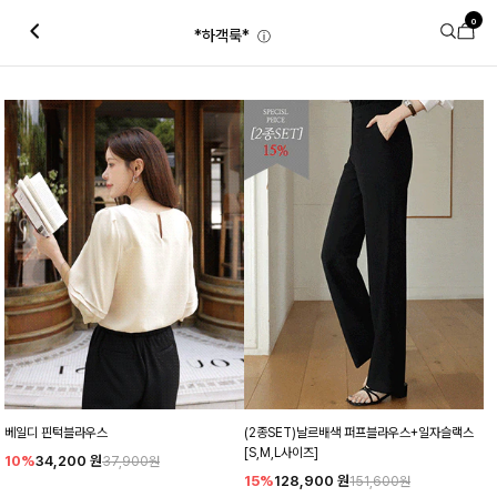
0
*하객룩*
ⓘ
베일디 핀턱블라우스
(2종SET)날르배색 퍼프블라우스+일자슬랙스
[S,M,L사이즈]
10%
34,200
원
37,900원
15%
128,900
원
151,600원