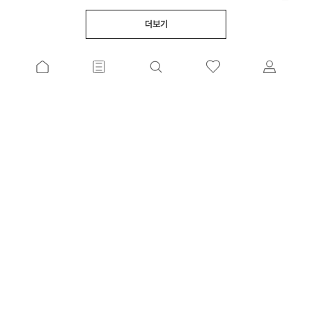
더보기
고객센터
계좌번호
커뮤니티
(주)클릭앤퍼니/김예중
02880 서울특별시 성북구 성북로 49 (성북동, 운석빌딩) 운석빌딩 5층(반품주소가 아닙
니다.)
사업자 등록번호 209-81-43420
통신판매업신고 서울성북-0073호