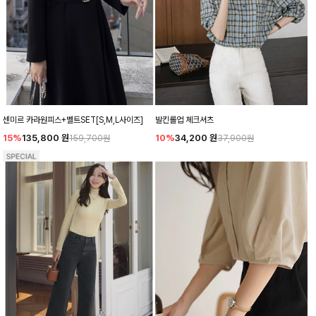
센미르 카라원피스+벨트SET[S,M,L사이즈]
발킨롤업 체크셔츠
15%
135,800
원
10%
34,200
원
159,700원
37,900원