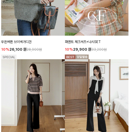
우든버튼 브이넥가디건
파앤트 체크셔츠+나시SET
10%
26,100
원
10%
29,900
원
28,900원
33,200원