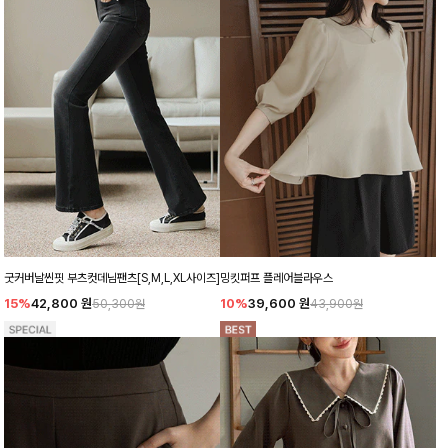
굿커버날씬핏 부츠컷데님팬츠[S,M,L,XL사이즈]
밍킷퍼프 플레어블라우스
15%
42,800
원
10%
39,600
원
50,300원
43,900원