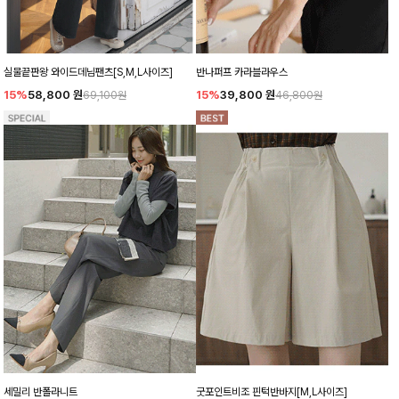
실물끝판왕 와이드데님팬츠[S,M,L사이즈]
반나퍼프 카라블라우스
15%
58,800
원
15%
39,800
원
69,100원
46,800원
세밀리 반폴라니트
굿포인트비조 핀턱반바지[M,L사이즈]