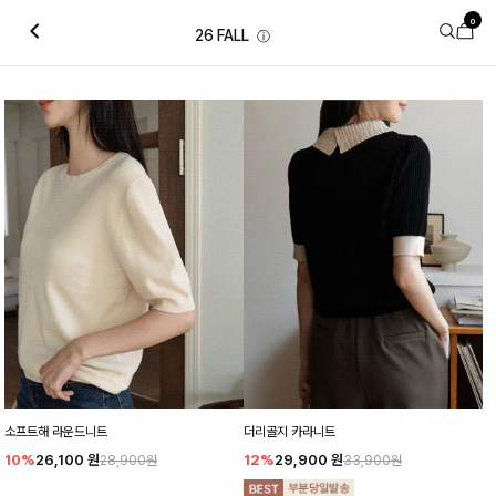
0
26 FALL
ⓘ
소프트해 라운드니트
더리골지 카라니트
10%
26,100
원
12%
29,900
원
28,900원
33,900원