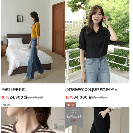
론클디 브이넥니트
[5천장돌파/COOL]멜틴 퍼프블라우스
10%
24,300
원
10%
34,900
원
26,900원
38,700원