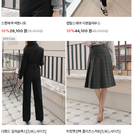
스켐배색 버튼니트
럽틸스퀘어 리본블라우스
10%
26,100
원
10%
44,100
원
28,900원
48,900원
다젬드 일자슬랙스[S,M,L사이즈]
취향껏선택 플리츠스커트[S,M,L사이즈]