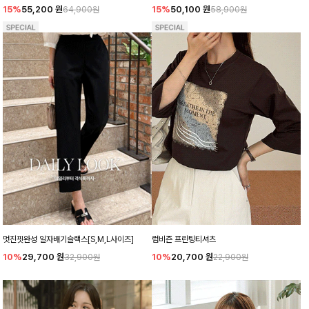
15%
55,200
원
15%
50,100
원
64,900원
58,900원
멋진핏완성 일자배기슬랙스[S,M,L사이즈]
럼비즌 프린팅티셔츠
10%
29,700
원
10%
20,700
원
32,900원
22,900원