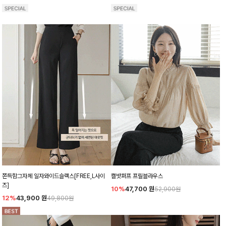
쫀득함그자체 일자와이드슬랙스[FREE,L사이
캘밧퍼프 프릴블라우스
즈]
10%
47,700
원
52,900원
12%
43,900
원
49,800원