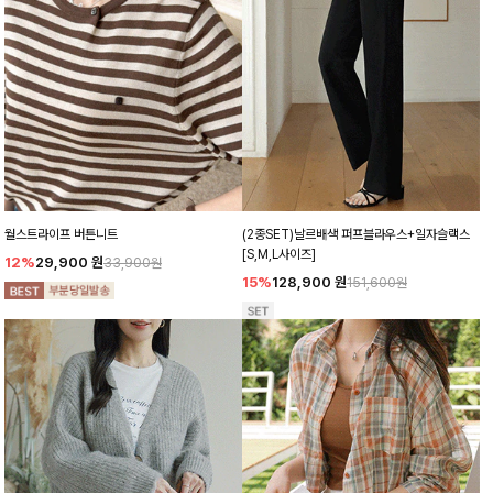
월스트라이프 버튼니트
(2종SET)날르배색 퍼프블라우스+일자슬랙스
[S,M,L사이즈]
12%
29,900
원
33,900원
15%
128,900
원
151,600원