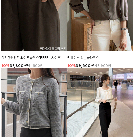
강력한편안함 와이드슬랙스[FREE,L사이즈]
펌레이스 리본블라우스
10%
37,800
원
10%
39,600
원
41,900원
43,900원