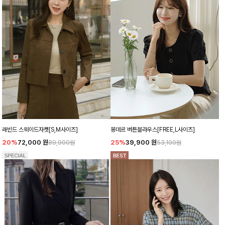
래빈드 스웨이드자켓[S,M사이즈]
몽데르 버튼블라우스[FREE,L사이즈]
20%
72,000
원
25%
39,900
원
89,900원
53,100원