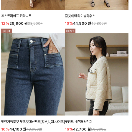
추스트라이프 카라니트
킬딧배색 타이블라우스
12%
29,900
원
10%
44,900
원
33,900원
49,800원
멋한가득포켓 부츠컷데님팬츠[S,M,L,XL사이즈]
루엠드 배색패딩점퍼
10%
44,100
원
16%
42,700
원
48,900원
50,800원