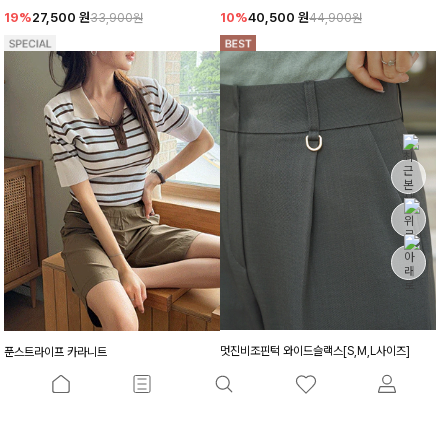
19%
27,500
원
10%
40,500
원
33,900원
44,900원
멋진비조핀턱 와이드슬랙스[S,M,L사이즈]
푼스트라이프 카라니트
15%
46,700
원
10%
26,100
원
54,900원
28,900원