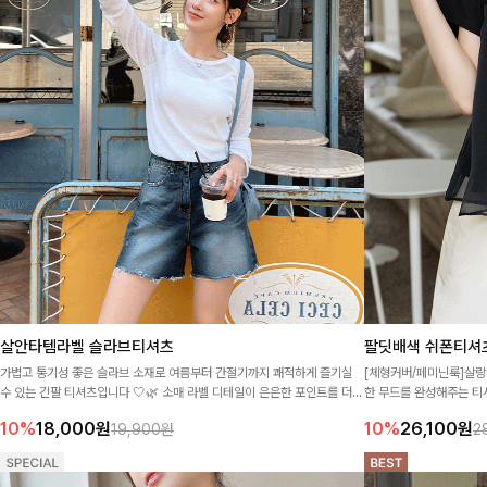
살안타템라벨 슬라브티셔츠
팔딧배색 쉬폰티셔
가볍고 통기성 좋은 슬라브 소재로 여름부터 간절기까지 쾌적하게 즐기실
[체형커버/페미닌룩]살랑
수 있는 긴팔 티셔츠입니다 🤍🌿 소매 라벨 디테일이 은은한 포인트를 더해
한 무드를 완성해주는 티
주며, 여유로운 핏으로 데일리하게 입기 좋아요!
일을 연출해주며 가볍고 
10%
18,000
원
10%
26,100
원
19,900원
2