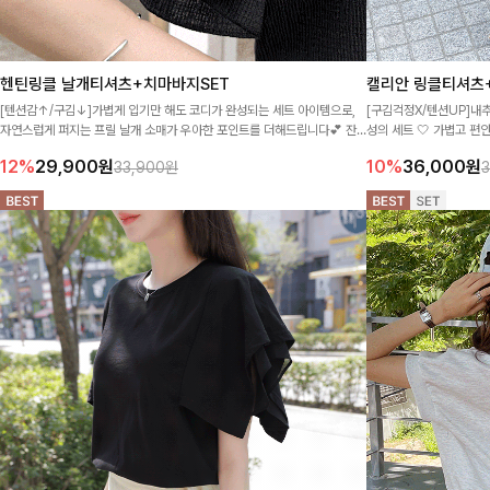
헨틴링클 날개티셔츠+치마바지SET
캘리안 링클티셔츠
[텐션감↑/구김↓]가볍게 입기만 해도 코디가 완성되는 세트 아이템으로,
[구김걱정X/텐션UP]내
자연스럽게 퍼지는 프릴 날개 소매가 우아한 포인트를 더해드립니다💕 잔
성의 세트 🤍 가볍고 편
잔한 링클 텍스처 소재와 편안한 허리밴딩으로 하루 종일 산뜻하고 쾌적하
기기 좋아요. 꾸민 듯 
12%
29,900
원
10%
36,000
원
33,900원
게 즐겨보세요!
✨