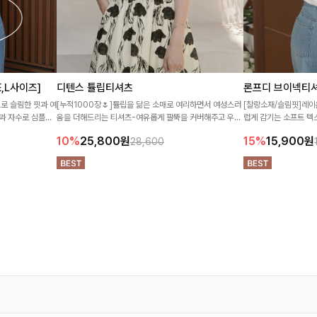
,L사이즈]
디텐스 튤립티셔츠
론프디 브이넥티
로 슬림한 핏과 여
[누적1000장🌷]튤립을 닮은 소매로 여리하면서 여성스러
[찰랑소재/슬림핏]레이
과 자수로 심플한
움을 더해드리는 티셔츠-여유롭게 팔뚝을 커버해주고 우아
럽게 감기는 소프트 텍
한 무드도 함께 드려요-
데일리 티셔츠! 잔잔한
10%
25,800
원
15%
15,900
원
28,600
살려주는 활용도 높은