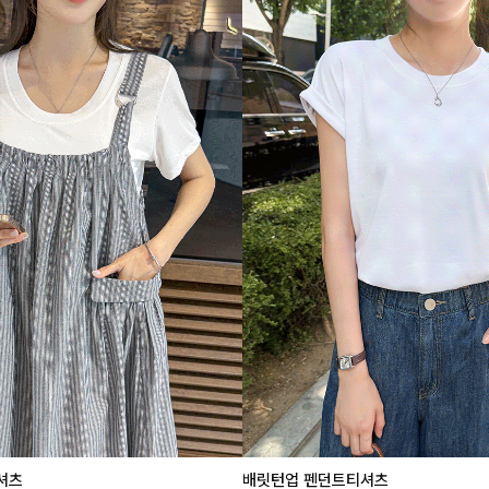
셔츠
배릿턴업 펜던트티셔츠