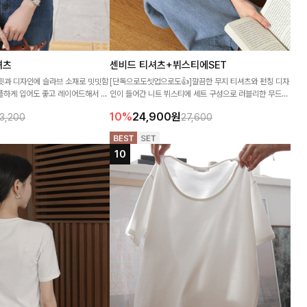
셔츠
센비드 티셔츠+뷔스티에SET
 핏과 디자인에 슬라브 소재로 밋밋함
[단독으로도셋업으로도👍]깔끔한 무지 티셔츠와 펀칭 디자
플하게 입어도 좋고 레이어드해서 입
인이 들어간 니트 뷔스티에 세트 구성으로 러블리한 무드를
츠에요~!
주며 티셔츠 단독으로도 활용하기 좋은 아이템♥
10%
24,900
원
13,200
27,600