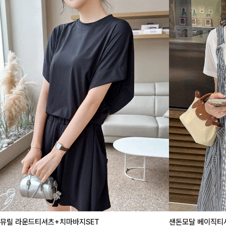
뮤릴 라운드티셔츠+치마바지SET
샌돈모달 베이직티