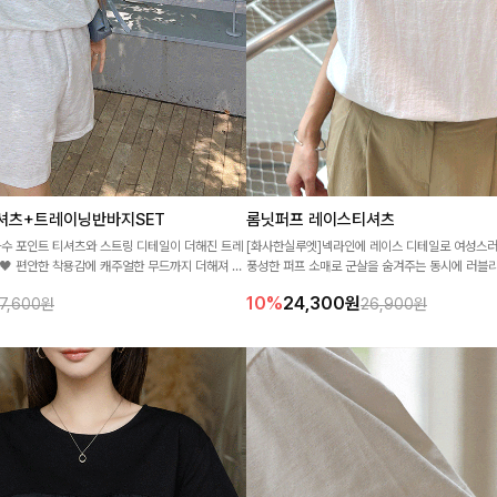
셔츠+트레이닝반바지SET
롬닛퍼프 레이스티셔츠
자수 포인트 티셔츠와 스트링 디테일이 더해진 트레
[화사한실루엣]넥라인에 레이스 디테일로 여성스
 🖤 편안한 착용감에 캐주얼한 무드까지 더해져 데
풍성한 퍼프 소매로 군살을 숨겨주는 동시에 러블
✨
티셔츠에요🤍
10%
24,300
원
7,600원
26,900원