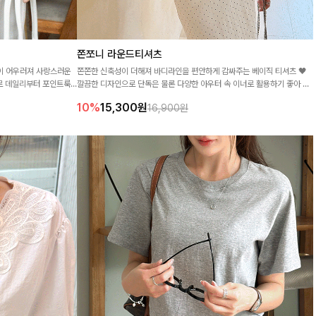
쫀쪼니 라운드티셔츠
일이 어우러져 사랑스러운
쫀쫀한 신축성이 더해져 바디라인을 편안하게 감싸주는 베이직 티셔츠 🖤
로 데일리부터 포인트룩
깔끔한 디자인으로 단독은 물론 다양한 아우터 속 이너로 활용하기 좋아 데
일리로 손이 자주 가는 아이템!
10%
15,300
원
16,900원