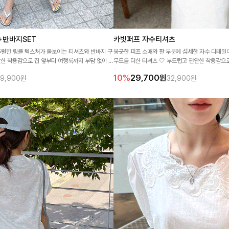
+반바지SET
카빗퍼프 자수티셔츠
추럴한 링클 텍스처가 돋보이는 티셔츠와 반바지 구
봉긋한 퍼프 소매와 팔 부분에 섬세한 자수 디테
안한 착용감으로 집 앞부터 여행룩까지 부담 없이 즐
무드를 더한 티셔츠 🤍 부드럽고 편안한 착용감으
안 꾸민 듯 캐주얼한 무드를 완성해주는 아이템이에요
까지 여성스럽게 즐기기 좋아요 ✨
10%
29,700
원
39,900원
32,900원