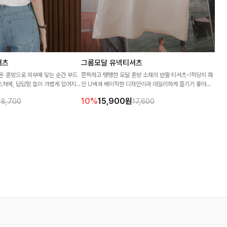
셔츠
그롬모달 유넥티셔츠
온 혼방으로 피부에 닿는 순간 부드
쫀득하고 탱탱한 모달 혼방 소재의 반팔 티셔츠-!적당히 파
스처에, 답답함 없이 가볍게 입어지는
인 U넥과 베이직한 디자인이라 데일리하게 즐기기 좋아요
 골지에 브이넥 라인으로 여리한 무드
:)
10%
15,900
원
18,700
17,600
 기본템♡