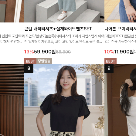
콘헬 배색티셔츠+절개와이드팬츠SET
니어븐 브이넥티
과 펜던트 포인트로
[꾸안꾸/완성도높은룩👍]티셔츠와 조끼가 자연스럽게 이어
[데일리BEST]깔끔한
 더해져 편안하면
진 일체형 디자인으로, 코디 고민 없이도 완성도 높은 룩을
없이 착용 가능하며 심
:)
연출해주는 셋업- 가볍고 쾌적한 소재의 와이드 팬츠까지
어도 좋은 데일리 티셔
13%
59,900
원
10%
11,900
원
68,800
더해져 여유롭고 세련된 실루엣으로 데일리하게 즐기기 좋
은 아이템이랍니다:)