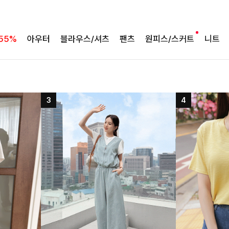
55%
아우터
블라우스/셔츠
팬츠
원피스/스커트
니트