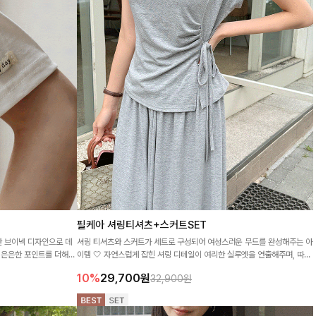
필케아 셔링티셔츠+스커트SET
한 브이넥 디자인으로 데
셔링 티셔츠와 스커트가 세트로 구성되어 여성스러운 무드를 완성해주는 아
 은은한 포인트를 더해
이템 🤍 자연스럽게 잡힌 셔링 디테일이 여리한 실루엣을 연출해주며, 따로
또 같이 활용하기 좋아 데일리하게 즐기기 좋아요 ✨
10%
29,700
원
32,900원