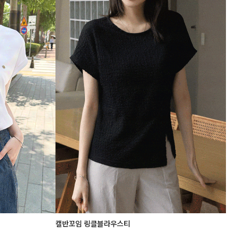
캘반꼬임 링클블라우스티