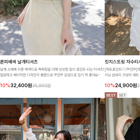
론피배색 날개티셔츠
킷치스트링 자수티
날개 소매에 쉬폰 배색으로 독특함을 더해 밋밋함 없이 포인트 되는 티셔츠!
[하트포인트🤍/꾸안꾸]
깔끔하고 베이직한 디자인의 몸판으로 꾸안꾸 감성으로 입기 딱 좋아요~
이닝 반바지 구성의 세트
일리하게 즐기기 좋아요 
10%
32,400
원
10%
24,900
원
35,900원
2