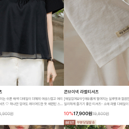
츠
콘브이넥 라벨티셔츠
이는 쉬폰 배색 디테일이 더해져 여성스럽고 여리
[매일입어요🩵]여유롭게 떨어지는 실루엣과 깔끔
셔츠 🤍 하나만 입어도 레이어드한 듯 세련된 스타
일리하게 즐기기 좋은 티셔츠- 소매 라벨 디테일이
편안한 착용감으로 데일리하게 즐기기 좋아요
심플하면서도 센스 있는 스타일을 완성해드려요!
10%
17,900
원
8,900원
19,800원