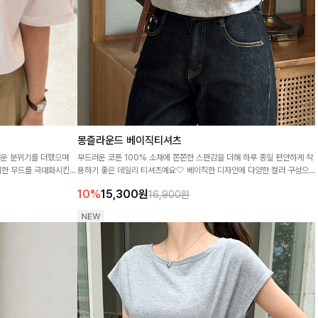
몽즐라운드 베이직티셔츠
러운 분위기를 더했으며
부드러운 코튼 100% 소재에 쫀쫀한 스판감을 더해 하루 종일 편안하게 착
리한 무드를 극대화시킨
용하기 좋은 데일리 티셔츠예요🤍 베이직한 디자인에 다양한 컬러 구성으
로 여러 장 소장해도 활용도 높고, 단독은 물론 이너로도 깔끔하게 매치하기
10%
15,300
원
16,900원
좋은 필수 아이템이랍니다🌈