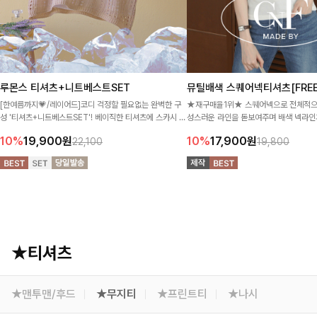
루몬스 티셔츠+니트베스트SET
뮤틸배색 스퀘어넥티셔츠[FREE
[한여름까지💗/레이어드]코디 걱정할 필요없는 완벽한 구
★재구매율1위★ 스퀘어넥으로 전체적으
성 '티셔츠+니트베스트SET'! 베이직한 티셔츠에 스카시 짜
성스러운 라인을 돋보여주며 배색 넥라인
임이 들어간 니트베스트로 여성스러움이 느껴져요:)
포인트를 준 티셔츠랍니다:)
10%
19,900
원
10%
17,900
원
22,100
19,800
★티셔츠
★맨투맨/후드
★무지티
★프린트티
★나시