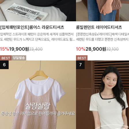
[입체패턴포인트]롬어스 라운드티셔츠
롬빌펜던트 레이어드티셔츠
입체적인 스트라이프 패턴이 은은하게 새겨져 심플하면서
[쫀쫀한신축성👍/레이어드]배색 디테일
도 세련된 무드가 느껴지고 단독으로도, 레이어드로도 활용
세련된 무드를 더했고 쫀쫀한 신축성까지
하기 좋은 티셔츠에요~!
서도 예쁘게 착용되는 레이어드 티셔츠에요
15%
19,900
원
10%
28,900
원
23,400
32,100