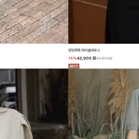
밍팃퍼프 타이블라우스
14%
42,900
원
49,800원