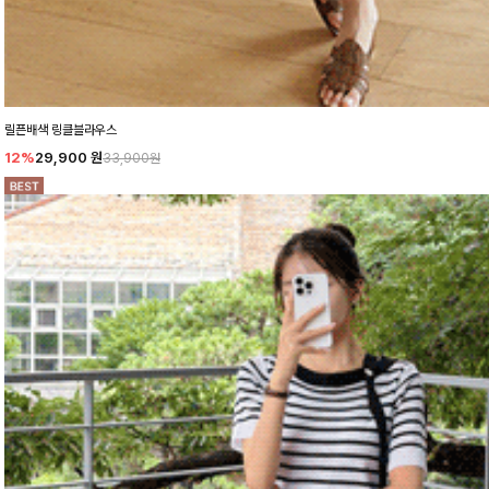
릴픈배색 링클블라우스
12%
29,900
원
33,900원