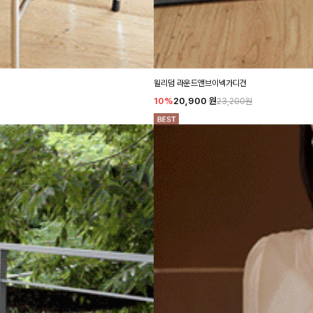
윌리덤 라운드앤브이넥가디건
10%
20,900
원
23,200원