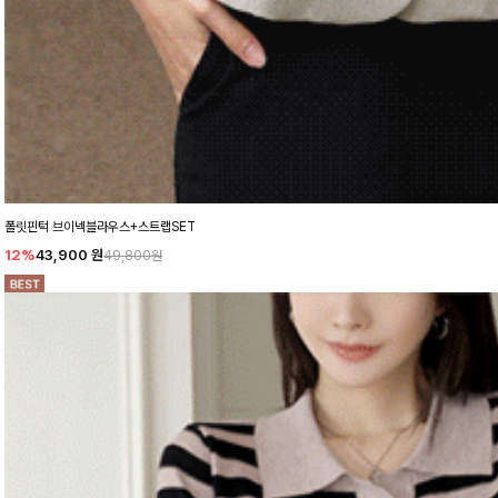
폴릿핀턱 브이넥블라우스+스트랩SET
12%
43,900
원
49,800원