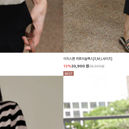
이지스판 카프리슬랙스[S,M,L사이즈]
13%
33,900
원
38,900원