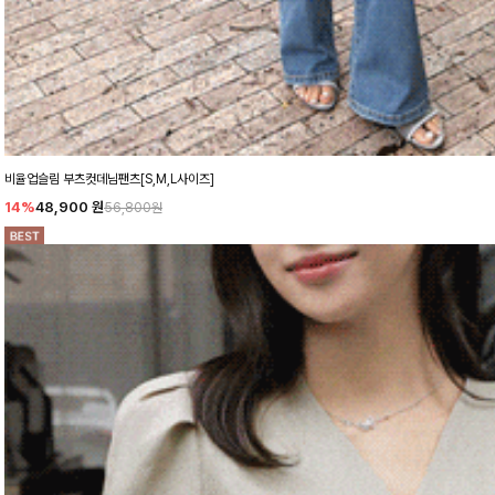
비율업슬림 부츠컷데님팬츠[S,M,L사이즈]
14%
48,900
원
56,800원