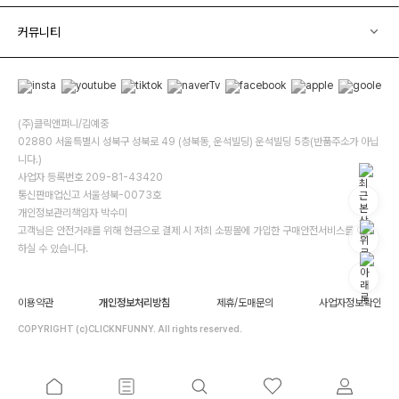
커뮤니티
(주)클릭앤퍼니/김예중
02880 서울특별시 성북구 성북로 49 (성북동, 운석빌딩) 운석빌딩 5층(반품주소가 아닙
니다.)
사업자 등록번호 209-81-43420
통신판매업신고 서울성북-0073호
개인정보관리책임자 박수미
고객님은 안전거래를 위해 현금으로 결제 시 저희 소핑몰에 가입한 구매안전서비스를 이용
하실 수 있습니다.
이용약관
개인정보처리방침
제휴/도매문의
사업자정보확인
COPYRIGHT (c)CLICKNFUNNY. All rights reserved.