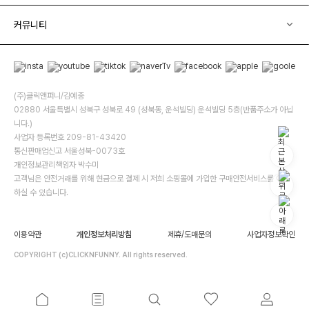
커뮤니티
(주)클릭앤퍼니/김예중
02880 서울특별시 성북구 성북로 49 (성북동, 운석빌딩) 운석빌딩 5층(반품주소가 아닙
니다.)
사업자 등록번호 209-81-43420
통신판매업신고 서울성북-0073호
개인정보관리책임자 박수미
고객님은 안전거래를 위해 현금으로 결제 시 저희 소핑몰에 가입한 구매안전서비스를 이용
하실 수 있습니다.
이용약관
개인정보처리방침
제휴/도매문의
사업자정보확인
COPYRIGHT (c)CLICKNFUNNY. All rights reserved.