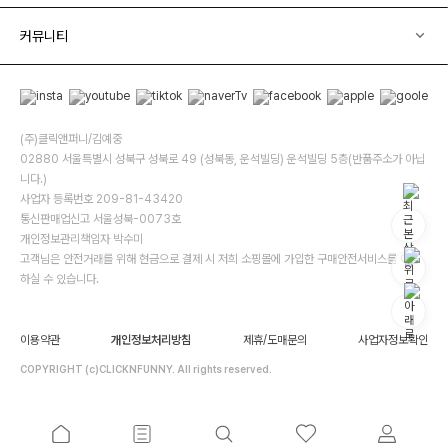
커뮤니티
(주)클릭앤퍼니/김예중
02880 서울특별시 성북구 성북로 49 (성북동, 운석빌딩) 운석빌딩 5층(반품주소가 아닙
니다.)
사업자 등록번호 209-81-43420
통신판매업신고 서울성북-0073호
개인정보관리책임자 박수미
고객님은 안전거래를 위해 현금으로 결제 시 저희 소핑몰에 가입한 구매안전서비스를 이용
하실 수 있습니다.
이용약관
개인정보처리방침
제휴/도매문의
사업자정보확인
COPYRIGHT (c)CLICKNFUNNY. All rights reserved.