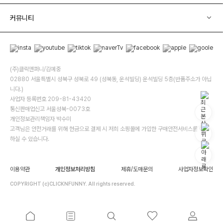
커뮤니티
(주)클릭앤퍼니/김예중
02880 서울특별시 성북구 성북로 49 (성북동, 운석빌딩) 운석빌딩 5층(반품주소가 아닙
니다.)
사업자 등록번호 209-81-43420
통신판매업신고 서울성북-0073호
개인정보관리책임자 박수미
고객님은 안전거래를 위해 현금으로 결제 시 저희 소핑몰에 가입한 구매안전서비스를 이용
하실 수 있습니다.
이용약관
개인정보처리방침
제휴/도매문의
사업자정보확인
COPYRIGHT (c)CLICKNFUNNY. All rights reserved.