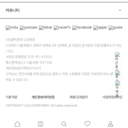
커뮤니티
(주)클릭앤퍼니/김예중
02880 서울특별시 성북구 성북로 49 (성북동, 운석빌딩) 운석빌딩 5층(반품주소가 아닙
니다.)
사업자 등록번호 209-81-43420
통신판매업신고 서울성북-0073호
개인정보관리책임자 박수미
고객님은 안전거래를 위해 현금으로 결제 시 저희 소핑몰에 가입한 구매안전서비스를 이용
하실 수 있습니다.
이용약관
개인정보처리방침
제휴/도매문의
사업자정보확인
COPYRIGHT (c)CLICKNFUNNY. All rights reserved.