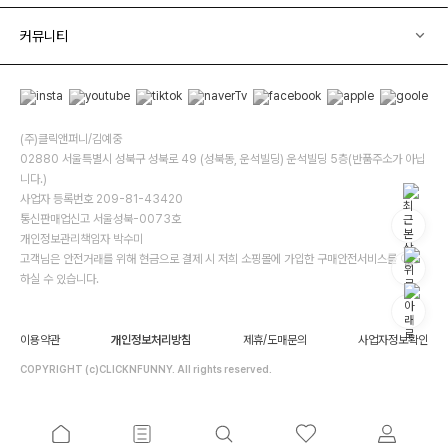
커뮤니티
(주)클릭앤퍼니/김예중
02880 서울특별시 성북구 성북로 49 (성북동, 운석빌딩) 운석빌딩 5층(반품주소가 아닙
니다.)
사업자 등록번호 209-81-43420
통신판매업신고 서울성북-0073호
개인정보관리책임자 박수미
고객님은 안전거래를 위해 현금으로 결제 시 저희 소핑몰에 가입한 구매안전서비스를 이용
하실 수 있습니다.
이용약관
개인정보처리방침
제휴/도매문의
사업자정보확인
COPYRIGHT (c)CLICKNFUNNY. All rights reserved.