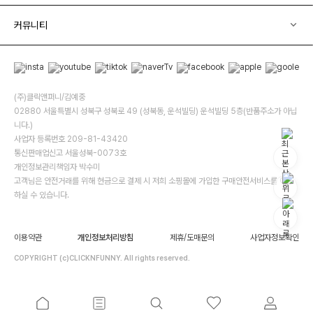
커뮤니티
(주)클릭앤퍼니/김예중
02880 서울특별시 성북구 성북로 49 (성북동, 운석빌딩) 운석빌딩 5층(반품주소가 아닙
니다.)
사업자 등록번호 209-81-43420
통신판매업신고 서울성북-0073호
개인정보관리책임자 박수미
고객님은 안전거래를 위해 현금으로 결제 시 저희 소핑몰에 가입한 구매안전서비스를 이용
하실 수 있습니다.
이용약관
개인정보처리방침
제휴/도매문의
사업자정보확인
COPYRIGHT (c)CLICKNFUNNY. All rights reserved.